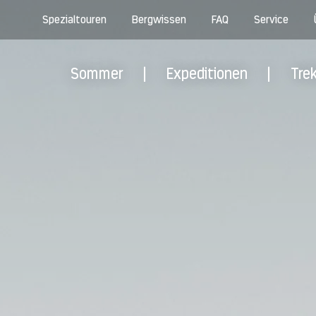
Spezialtouren
Bergwissen
FAQ
Service
Sommer
|
Expeditionen
|
Tre