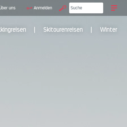
Über uns
Anmelden
kkingreisen
|
Skitourenreisen
|
Winter