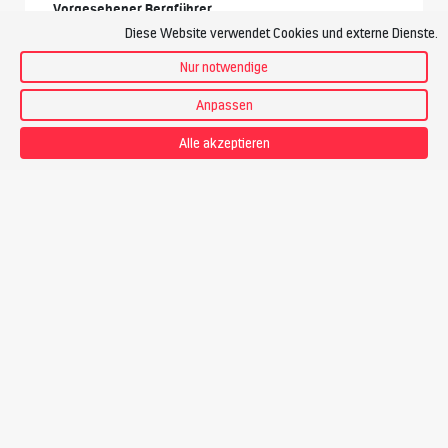
Vorgesehener Bergführer
Diese Website verwendet Cookies und externe Dienste.
Nur notwendige
Anpassen
Alle akzeptieren
Luca Auguadri
Bergführer
Preis
CHF 1’255.-
Touren-PDF zum Download