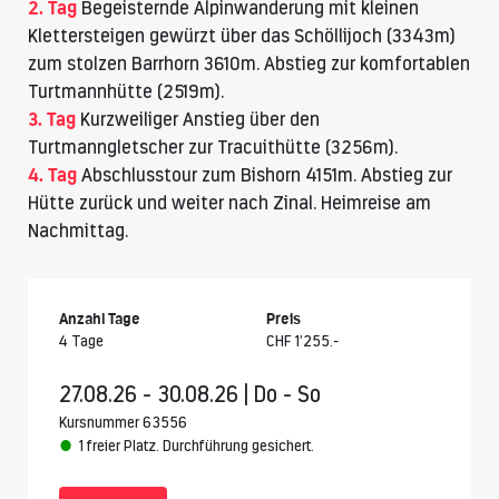
2. Tag
Begeisternde Alpinwanderung mit kleinen
Klettersteigen gewürzt über das Schöllijoch (3343m)
zum stolzen
Barrhorn 3610m
. Abstieg zur komfortablen
Turtmannhütte
(2519m).
3. Tag
Kurzweiliger Anstieg über den
Turtmanngletscher zur Tracuithütte (3256m).
4. Tag
Abschlusstour zum
Bishorn 415
1m. Abstieg zur
Hütte zurück und weiter nach Zinal. Heimreise am
Nachmittag.
Anzahl Tage
Preis
4 Tage
CHF 1’255.-
27.08.26 - 30.08.26 | Do - So
Kursnummer 63556
1 freier Platz. Durchführung gesichert.