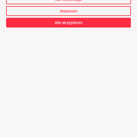
Email *
Anpassen
Alle akzeptieren
Aktion
Absenden
Touren und Kurse
Sommer