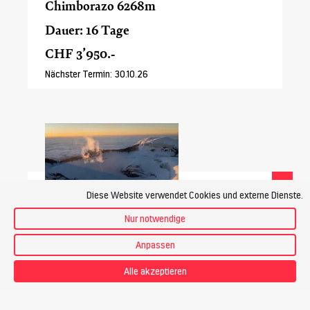
Chimborazo 6268m
Dauer: 16 Tage
CHF 3’950.-
Nächster Termin: 30.10.26
Neues Angebot
Diese Website verwendet Cookies und externe Dienste.
Nur notwendige
Trekkingreise Vulkane Ecuadors mit
Schweizer Bergführer
Anpassen
Dauer: 18 Tage
Alle akzeptieren
CHF 5’995.-