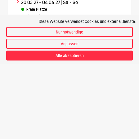
>
20.03.27
- 04.04.27
| Sa - So
Freie Plätze
Mindestteilnehmer: 5 Personen
Diese Website verwendet Cookies und externe Dienste.
Frühbucher-Rabatt von CHF 500.- bei Buchung bis
30.08.2026 mit Code: TREKEARLY27
Nur notwendige
Buchen
Anpassen
Buchen Sie dieses Angebot an einem Wunschtermin als
Alle akzeptieren
Privattour.
Als Privattour anfragen
Region
Chile | Chilenische Anden | Atacama
Treffpunkt
Zürich Flughafen
Teilnehmer
2 Gäste pro Bergführer