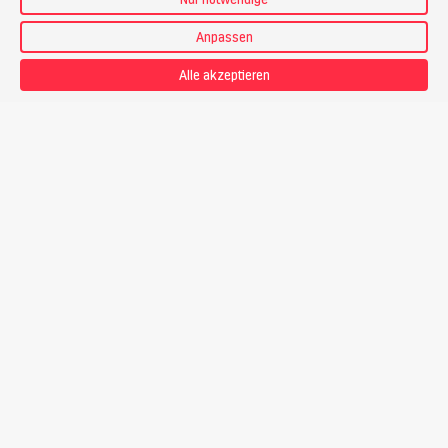
Kursunterlagen
Anpassen
Leistungen nicht inbegriffen
Anreise zum Treffpunkt und Heimreise
Alle akzeptieren
Nicht erwähnte Mahlzeiten und Getränke
Kosten für allfällige Transfers
Zusätzliche Leistungen in der Unterkunft
Annullationskostenversicherung
Vorgesehener Bergführer