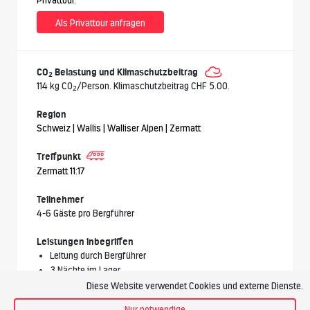
Als Privattour anfragen
CO
Belastung und Klimaschutzbeitrag
2
114 kg CO
/Person. Klimaschutzbeitrag CHF 5.00.
2
Region
Schweiz | Wallis | Walliser Alpen | Zermatt
Treffpunkt
Zermatt 11:17
Teilnehmer
4-6 Gäste pro Bergführer
Leistungen inbegriffen
Leitung durch Bergführer
3 Nächte im Lager
1 Nacht im Doppelzimmer
Diese Website verwendet Cookies und externe Dienste.
4x Halbpension, Tourentee
Nur notwendige