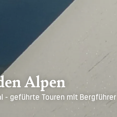
den Alpen
l - geführte Touren mit Bergführer