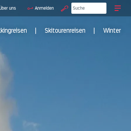
Über uns
Anmelden
kkingreisen
|
Skitourenreisen
|
Winter