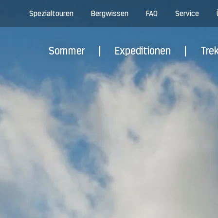
Spezialtouren
Bergwissen
FAQ
Service
Sommer
|
Expeditionen
|
Tre