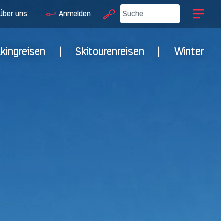
Über uns
Anmelden
kkingreisen
|
Skitourenreisen
|
Winter