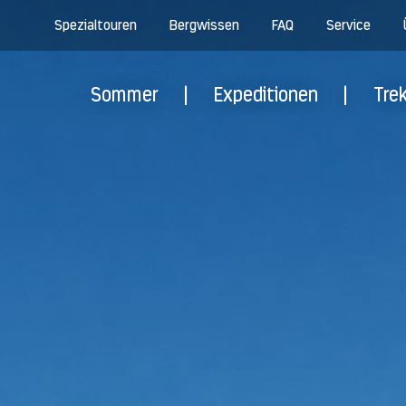
Spezialtouren
Bergwissen
FAQ
Service
Sommer
|
Expeditionen
|
Tre