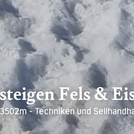
teigen Fels & Ei
3502m - Techniken und Seilhandhab