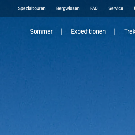
Spezialtouren
Bergwissen
FAQ
Service
Sommer
|
Expeditionen
|
Tre