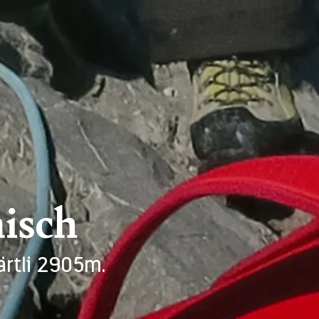
isch
ärtli 2905m.