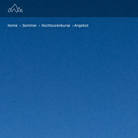
Home
>
Sommer
>
Hochtourenkurse
> Angebot