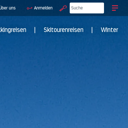
Über uns
Anmelden
kkingreisen
|
Skitourenreisen
|
Winter