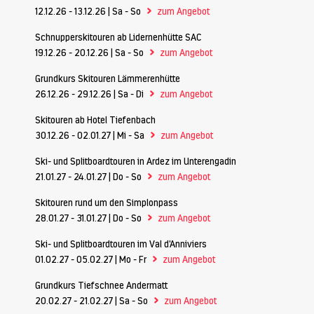
>
12.12.26 - 13.12.26 | Sa - So
zum Angebot
Schnupperskitouren ab Lidernenhütte SAC
>
19.12.26 - 20.12.26 | Sa - So
zum Angebot
Grundkurs Skitouren Lämmerenhütte
>
26.12.26 - 29.12.26 | Sa - Di
zum Angebot
Skitouren ab Hotel Tiefenbach
>
30.12.26 - 02.01.27 | Mi - Sa
zum Angebot
Ski- und Splitboardtouren in Ardez im Unterengadin
>
21.01.27 - 24.01.27 | Do - So
zum Angebot
Skitouren rund um den Simplonpass
>
28.01.27 - 31.01.27 | Do - So
zum Angebot
Ski- und Splitboardtouren im Val d'Anniviers
>
01.02.27 - 05.02.27 | Mo - Fr
zum Angebot
Grundkurs Tiefschnee Andermatt
>
20.02.27 - 21.02.27 | Sa - So
zum Angebot