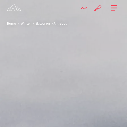
Home
>
Winter
>
Skitouren
> Angebot