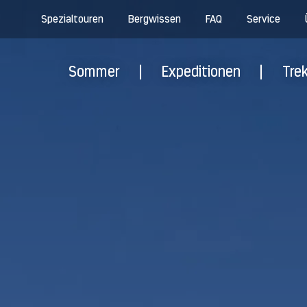
Spezialtouren
Bergwissen
FAQ
Service
Sommer
|
Expeditionen
|
Tre