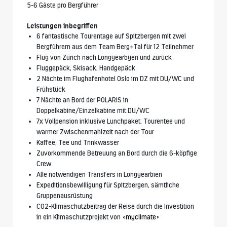
5-6 Gäste pro Bergführer
Leistungen inbegriffen
6 fantastische Tourentage auf Spitzbergen mit zwei
Bergführern aus dem Team Berg+Tal für 12 Teilnehmer
Flug von Zürich nach Longyearbyen und zurück
Fluggepäck, Skisack, Handgepäck
2 Nächte im Flughafenhotel Oslo im DZ mit DU/WC und
Frühstück
7 Nächte an Bord der POLARIS in
Doppelkabine/Einzelkabine mit DU/WC
7x Vollpension inklusive Lunchpaket, Tourentee und
warmer Zwischenmahlzeit nach der Tour
Kaffee, Tee und Trinkwasser
Zuvorkommende Betreuung an Bord durch die 6-köpfige
Crew
Alle notwendigen Transfers in Longyearbien
Expeditionsbewilligung für Spitzbergen, sämtliche
Gruppenausrüstung
CO2-Klimaschutzbeitrag der Reise durch die Investition
in ein Klimaschutzprojekt von «
myclimate
»