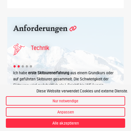
Anforderungen
Technik
Ich habe
erste Skitourenerfahrung
aus einem Grundkurs oder
auf geführten Skitouren gesammelt. Die Schwierigkeit der
Skitouren wird mehrheitlich als L (leicht) bis WS (wenig
Diese Website verwendet Cookies und externe Dienste.
schwierig) eingestuft und wir bewegen uns im
Gelände um
30° Steilheit
. Kurze steilere Passagen bieten genügend Platz
Nur notwendige
zum Schwingen. Die
Spitzkehre im Aufstieg
kriege ich hin.
Tiefschneeerfahrung
und Parallelschwung im
Anpassen
unpräpariertem Schnee werden vorausgesetzt.
Alle akzeptieren