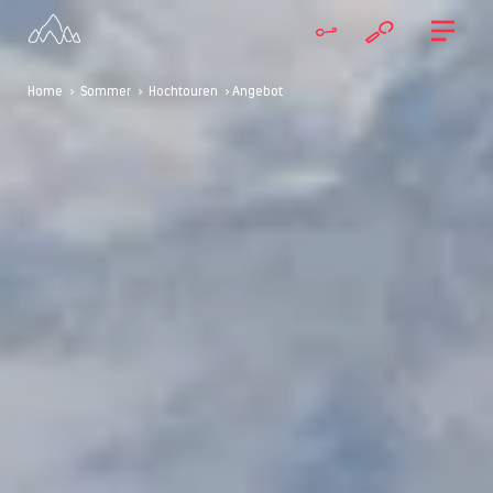
Home
>
Sommer
>
Hochtouren
> Angebot