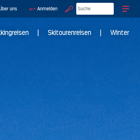
Über uns
Anmelden
kkingreisen
|
Skitourenreisen
|
Winter