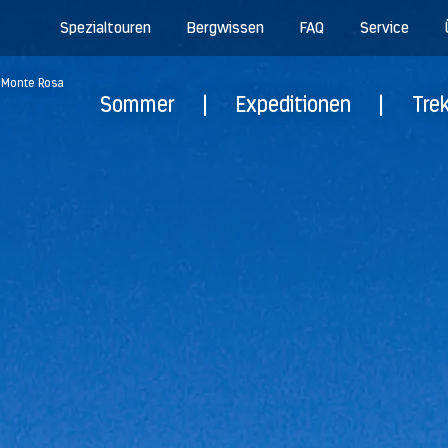
Spezialtouren
Bergwissen
FAQ
Service
m Monte Rosa
Sommer
|
Expeditionen
|
Tre