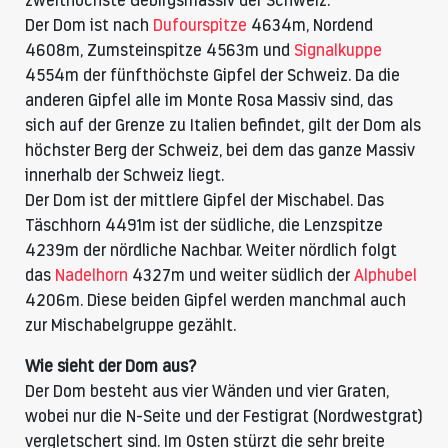
zweithöchste Gebirgsmassiv der Schweiz.
Der Dom ist nach
Dufourspitze
4634m, Nordend
4608m, Zumsteinspitze 4563m und
Signalkuppe
4554m der fünfthöchste Gipfel der Schweiz. Da die
anderen Gipfel alle im Monte Rosa Massiv sind, das
sich auf der Grenze zu Italien befindet, gilt der Dom als
höchster Berg der Schweiz, bei dem das ganze Massiv
innerhalb der Schweiz liegt.
Der Dom ist der mittlere Gipfel der Mischabel. Das
Täschhorn 4491m ist der südliche, die Lenzspitze
4239m der nördliche Nachbar. Weiter nördlich folgt
das
Nadelhorn
4327m und weiter südlich der
Alphubel
4206m. Diese beiden Gipfel werden manchmal auch
zur Mischabelgruppe gezählt.
Wie sieht der Dom aus?
Der Dom besteht aus vier Wänden und vier Graten,
wobei nur die N-Seite und der Festigrat (Nordwestgrat)
vergletschert sind. Im Osten stürzt die sehr breite