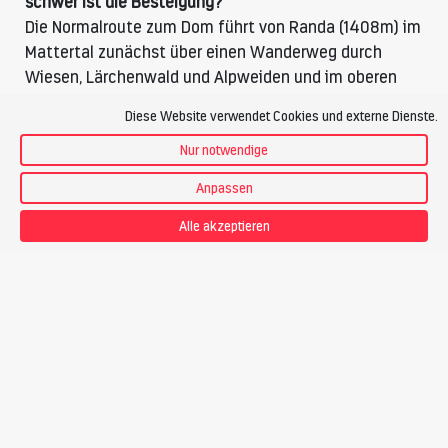
schwer ist die Besteigung?
Die Normalroute zum Dom führt von Randa (1408m) im
Mattertal zunächst über einen Wanderweg durch
Wiesen, Lärchenwald und Alpweiden und im oberen
Teil über einen Alpinwanderweg (T4) mit
Diese Website verwendet Cookies und externe Dienste.
klettersteigähnlichen Passagen zur Domhütte SAC
(2937m). In Randa kann auch eine Variante gewählt
Nur notwendige
werden, die über die spektakuläre Charles Kuonen
Anpassen
Hängebrücke zum Hüttenweg führt. Der Aufstieg
verlängert sich dadurch um rund 20 Minuten.
Alle akzeptieren
Ab der Domhütte beginnt die eigentliche Hochtour.
Man steigt über den Festigletscher zum Festijoch und
über die N-Flanke (Eisschlaggefahr und
Gletscherspalten in Marschrichtung) zum höchsten
Punkt (WS+, 3a). Die Route zum Festijoch ist brüchig
(Steinschlag).
Welche weiteren Routen führen zum Dom-Gipfel?
Eine beliebte Route bei guten Firnverhältnissen