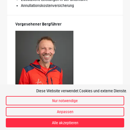
Annullationskostenversicherung
Vorgesehener Bergführer
Diese Website verwendet Cookies und externe Dienste.
Tom Rüeger
Bergführer unserer Partner-
Nur notwendige
Bergschule Höhenfieber
Anpassen
Preis
Alle akzeptieren
CHF 535.-