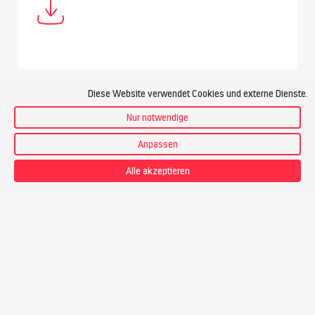
Diese Website verwendet Cookies und externe Dienste.
Anforderungen
Nur notwendige
Anpassen
Technik
Alle akzeptieren
Ich habe
Bergwandererfahrung
und bewege mich
trittsicher
im unwegsamen Gelände und auf Geröllfeldern
.
Hochtourenerfahrung mit Steigeisen, Pickel und Seil wird
nicht vorausgesetzt.