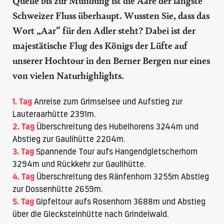
Quelle bis zur Mündung ist die Aare der längste
Schweizer Fluss überhaupt. Wussten Sie, dass das
Wort „Aar“ für den Adler steht? Dabei ist der
majestätische Flug des Königs der Lüfte auf
unserer Hochtour in den Berner Bergen nur eines
von vielen Naturhighlights.
1. Tag
Anreise zum Grimselsee und Aufstieg zur
Lauteraarhütte 2391m.
2. Tag
Überschreitung des Hubelhorens 3244m und
Abstieg zur
Gaulihütte
2204m.
3. Tag
Spannende Tour aufs Hangendgletscherhorn
3294m und Rückkehr zur
Gaulihütte
.
4. Tag
Überschreitung des Ränfenhorn 3255m Abstieg
zur
Dossenhütte
2659m.
5. Tag
Gipfeltour aufs Rosenhorn 3688m und Abstieg
über die Glecksteinhütte nach Grindelwald.