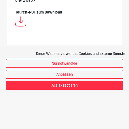
CHF 2’090.-
Touren-PDF zum Download
Diese Website verwendet Cookies und externe Dienste.
Anforderungen
Nur notwendige
Anpassen
Technik
Alle akzeptieren
Ich habe bereits mehrere Hochtouren im Schwierigkeitsgrad
WS (wenig schwierig) bis ZS (ziemlich schwierig) gemacht.
Ich bewege mich
sehr sicher auf den Steigeisen
, schmale
Firngrate und steile Blankeisstellen bereiten mir keine