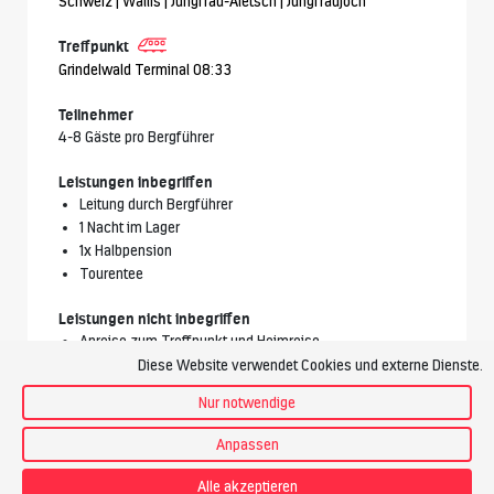
Schweiz | Wallis | Jungfrau-Aletsch | Jungfraujoch
Treffpunkt
Grindelwald Terminal 08:33
Teilnehmer
4-8 Gäste pro Bergführer
Leistungen inbegriffen
Leitung durch Bergführer
1 Nacht im Lager
1x Halbpension
Tourentee
Leistungen nicht inbegriffen
Anreise zum Treffpunkt und Heimreise
Nicht erwähnte Mahlzeiten und Getränke
Diese Website verwendet Cookies und externe Dienste.
Kosten für allfällige Transfers
Nur notwendige
Zusätzliche Leistungen in der Unterkunft
Annullationskostenversicherung
Anpassen
Alle akzeptieren