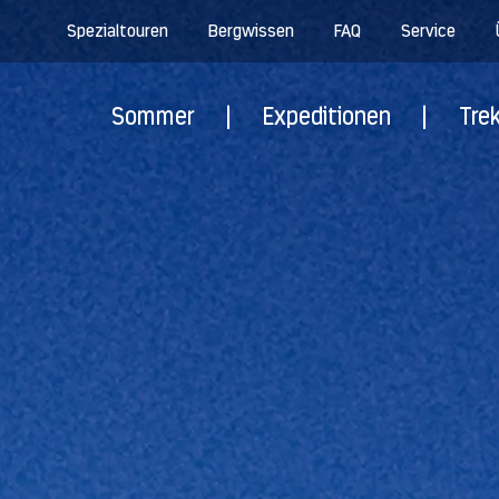
Spezialtouren
Bergwissen
FAQ
Service
Sommer
|
Expeditionen
|
Tre