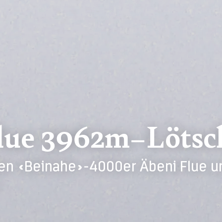
Flue 3962m–Lötsc
den «Beinahe»-4000er Äbeni Flue u