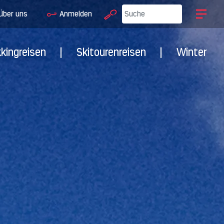
Über uns
Anmelden
kkingreisen
|
Skitourenreisen
|
Winter