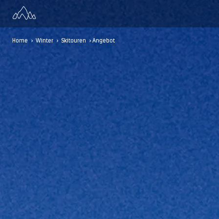
Home
>
Winter
>
Skitouren
> Angebot