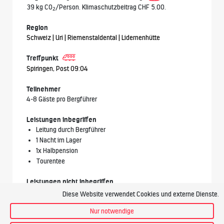
39 kg CO
/Person. Klimaschutzbeitrag CHF 5.00.
2
Region
Schweiz | Uri | Riemenstaldental | Lidernenhütte
Treffpunkt
Spiringen, Post 09:04
Teilnehmer
4-8 Gäste pro Bergführer
Leistungen inbegriffen
Leitung durch Bergführer
1 Nacht im Lager
1x Halbpension
Tourentee
Leistungen nicht inbegriffen
Anreise zum Treffpunkt und Heimreise
Diese Website verwendet Cookies und externe Dienste.
Nicht erwähnte Mahlzeiten und Getränke
Nur notwendige
Kosten für allfällige Transfers
Zusätzliche Leistungen in der Unterkunft