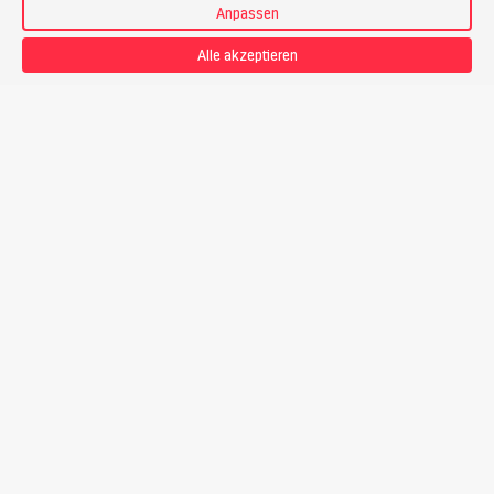
Anpassen
Annullationskostenversicherung
Alle akzeptieren
Vorgesehener Bergführer
Ignaz Brunner
Bergführer
Preis
CHF 455.-