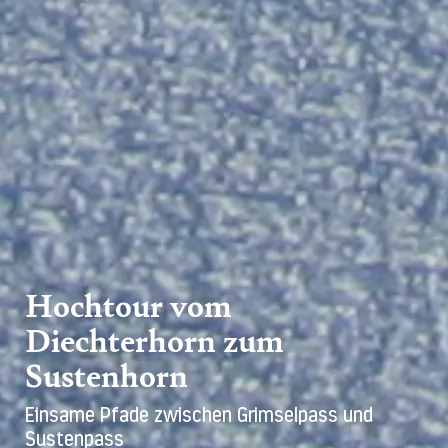
Hochtour vom
Diechterhorn zum
Sustenhorn
Einsame Pfade zwischen Grimselpass und
Sustenpass