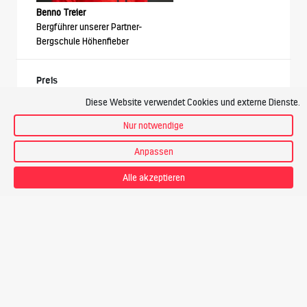
Benno Treier
Bergführer unserer Partner-
Bergschule Höhenfieber
Preis
CHF 465.-
Diese Website verwendet Cookies und externe Dienste.
Touren-PDF zum Download
Nur notwendige
Anpassen
22.08.26 - 23.08.26 | Sa - So
Alle akzeptieren
1 freier Platz. Durchführung gesichert.
Buchen