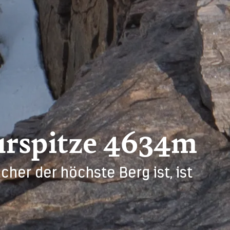
rspitze 4634m
her der höchste Berg ist, ist