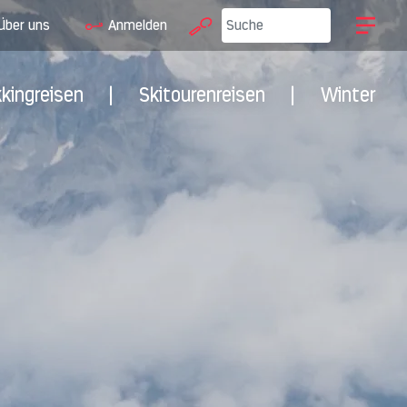
Über uns
Anmelden
kkingreisen
|
Skitourenreisen
|
Winter