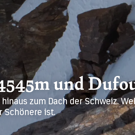
4545m und Dufou
 hinaus zum Dach der Schweiz. Welc
r Schönere ist.