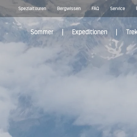
Spezialtouren
Bergwissen
FAQ
Service
Sommer
|
Expeditionen
|
Tre