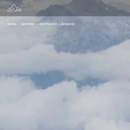
Home
>
Sommer
>
Hochtouren
> Angebot