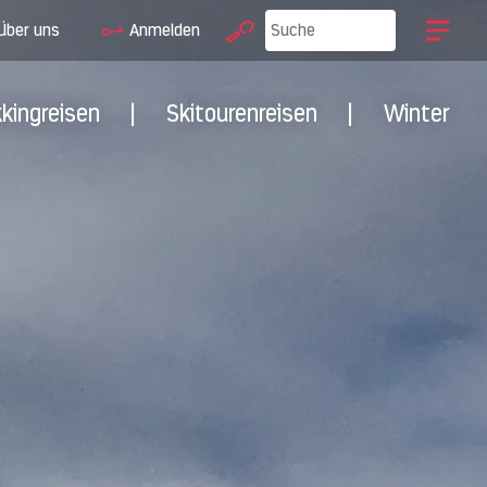
Über uns
Anmelden
kkingreisen
|
Skitourenreisen
|
Winter