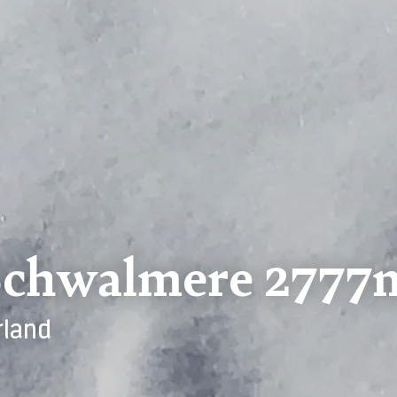
 Schwalmere 2777
rland