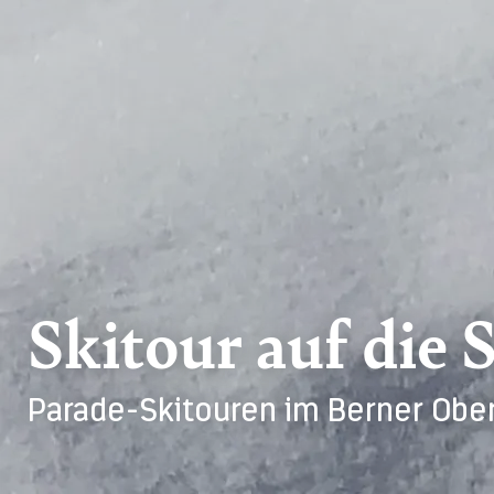
Skitour auf die
Parade-Skitouren im Berner Obe