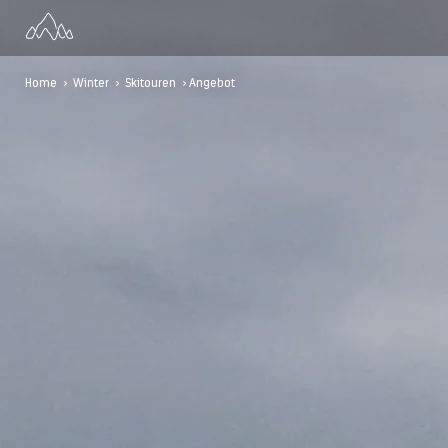
Home
>
Winter
>
Skitouren
> Angebot