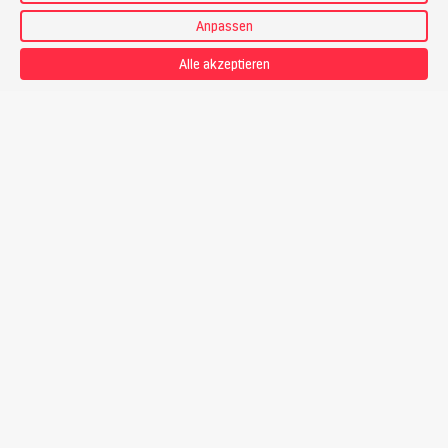
Anpassen
Alle akzeptieren
Patrick Weiss
Bergführer
Preis
CHF 1’145.-
Touren-PDF zum Download
21.01.27 - 24.01.27 | Do - So