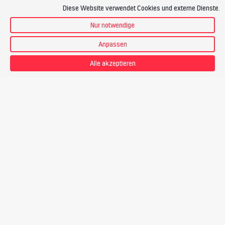
Diese Website verwendet Cookies und externe Dienste.
Nur notwendige
Anpassen
Alle akzeptieren
Dani Oberli
Bergführer
Preis
CHF 1’095.-
Touren-PDF zum Download
27.12.26 - 30.12.26 | So - Mi
Freie Plätze