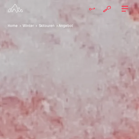
Home
>
Winter
>
Skitouren
> Angebot