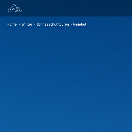
Home
>
Winter
>
Schneeschuhtouren
> Angebot