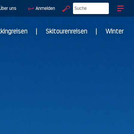
Über uns
Anmelden
kkingreisen
|
Skitourenreisen
|
Winter