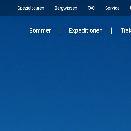
Spezialtouren
Bergwissen
FAQ
Service
Sommer
|
Expeditionen
|
Tre