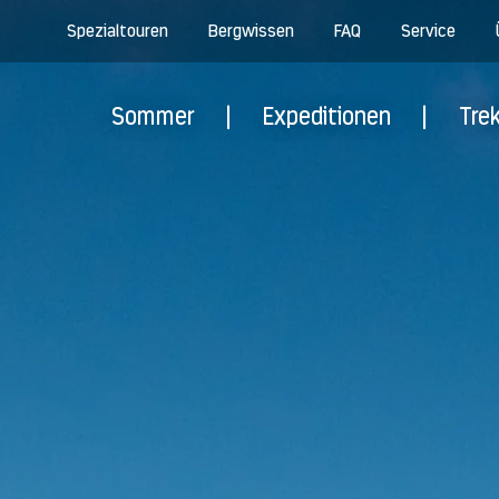
Spezialtouren
Bergwissen
FAQ
Service
Sommer
|
Expeditionen
|
Tre