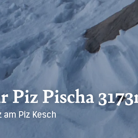
r Piz Pischa 317
z am Piz Kesch