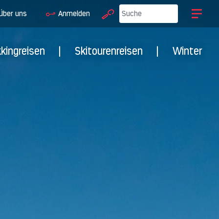
Über uns
Anmelden
kkingreisen
|
Skitourenreisen
|
Winter