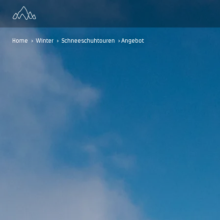
Home
>
Winter
>
Schneeschuhtouren
> Angebot