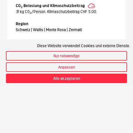
CO
Belastung und Klimaschutzbeitrag
2
31 kg CO
/Person. Klimaschutzbeitrag CHF 5.00.
2
Region
Schweiz | Wallis | Monte Rosa | Zermatt
Treffpunkt
Diese Website verwendet Cookies und externe Dienste.
Zermatt 10:17
Nur notwendige
Teilnehmer
4-8 Gäste pro Bergführer
Anpassen
Leistungen inbegriffen
Alle akzeptieren
Leitung durch Bergführer
1 Nacht im Lager
1x Halbpension
Tourentee
Leistungen nicht inbegriffen
Anreise zum Treffpunkt und Heimreise
Gornergratbahn von Zermatt nach Rotenboden und