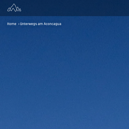
Home
> Unterwegs am Aconcagua