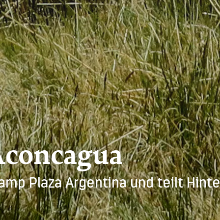
Aconcagua
mp Plaza Argentina und teilt Hint