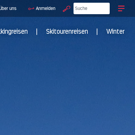
Über uns
Anmelden
kkingreisen
|
Skitourenreisen
|
Winter