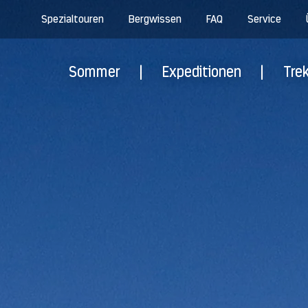
Spezialtouren
Bergwissen
FAQ
Service
Sommer
|
Expeditionen
|
Tre