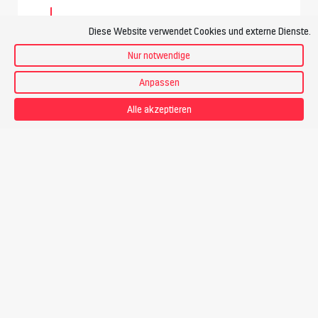
Diese Website verwendet Cookies und externe Dienste.
Nur notwendige
Anpassen
Alle akzeptieren
Anforderungen
Technik
Ich habe bereits mehrere Hochtouren im Schwierigkeitsgrad
WS (wenig schwierig) bis ZS (ziemlich schwierig) gemacht.
Ich bewege mich
sehr sicher auf den Steigeisen
, schmale
Firngrate und steile Blankeisstellen bereiten mir keine
Probleme.
Kletterstellen im Fels im 2. Schwierigkeitsgrad
begehe ich sicher im Nachstieg, auch mit Steigeisen.