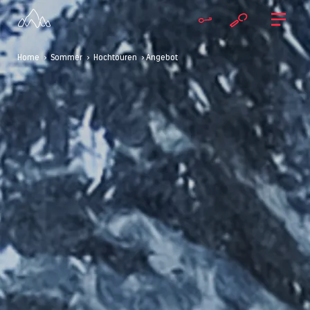
Home
>
Sommer
>
Hochtouren
> Angebot