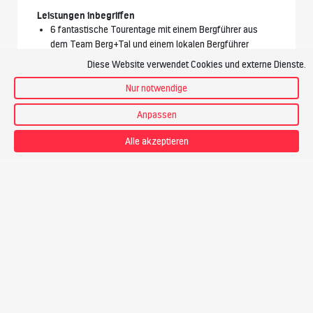
Leistungen inbegriffen
6 fantastische Tourentage mit einem Bergführer aus
dem Team Berg+Tal und einem lokalen Bergführer
Flugreise nach Skopje und zurück
Diese Website verwendet Cookies und externe Dienste.
Zusatzkosten Skigepäck
Alle Transporte vor Ort
Nur notwendige
7 Nächte im DZ mit DU/WC
Anpassen
7x Frühstück, 5x Picknicklunch und 7x Abendessen
sowie Tourentee
Alle akzeptieren
Eintrittsgebühren in Nationalparks
CO2-Klimaschutzbeitrag der Reise durch die Investition
in ein Klimaschutzprojekt von «
myclimate
»
Leistungen nicht inbegriffen
An- und Abreise zum Flughafen
Kosten für Übergepäck
Getränke in den Unterkünften und Verpflegung während
der An- und Abreise
Reiserücktrittsversicherung