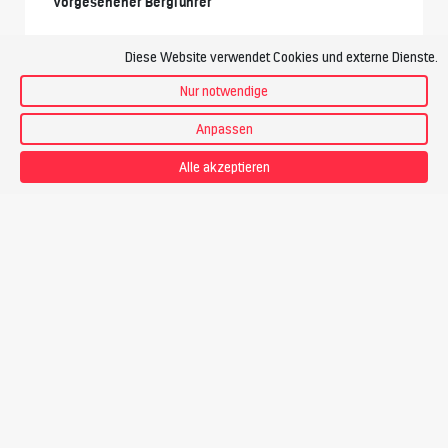
Vorgesehener Bergführer
Diese Website verwendet Cookies und externe Dienste.
Nur notwendige
Anpassen
Alle akzeptieren
Berg + Tal
Bergführer
Preis
CHF 795.-
Touren-PDF zum Download