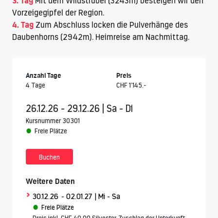
3. Tag
Mit dem Wildstrubel (3243m) besteigen wir den
Vorzeigegipfel der Region.
4. Tag
Zum Abschluss locken die Pulverhänge des
Daubenhorns (2942m). Heimreise am Nachmittag.
Anzahl Tage
Preis
4 Tage
CHF 1’145.-
26.12.26 - 29.12.26 | Sa - Di
Kursnummer 30301
Freie Plätze
Buchen
Weitere Daten
>
30.12.26
- 02.01.27
| Mi - Sa
Freie Plätze
Preis inkl. CHF 40.00 Silvester-Zuschlag der Unterkunft.