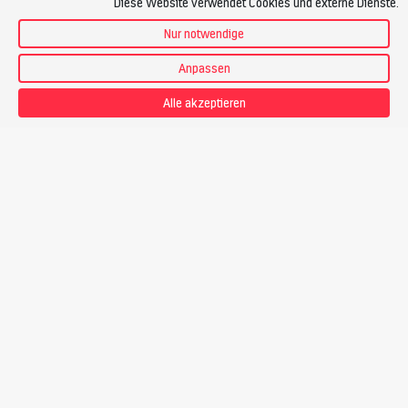
Diese Website verwendet Cookies und externe Dienste.
Annullationskostenversicherung
Nur notwendige
Vorgesehener Bergführer
Anpassen
Alle akzeptieren
Jörn Heller
Bergführer
Preis
CHF 1’095.-