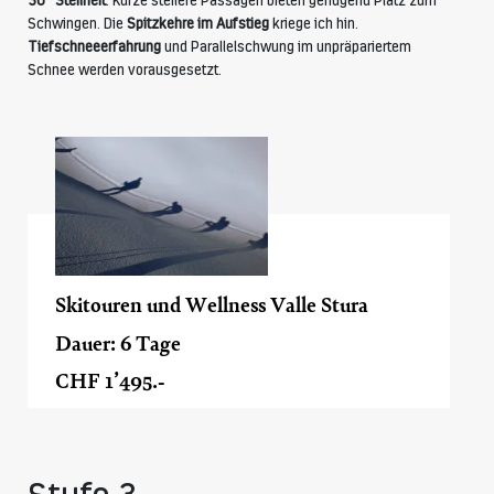
30° Steilheit
. Kurze steilere Passagen bieten genügend Platz zum
Schwingen. Die
Spitzkehre im Aufstieg
kriege ich hin.
Tiefschneeerfahrung
und Parallelschwung im unpräpariertem
Schnee werden vorausgesetzt.
Skitouren und Wellness Valle Stura
Dauer: 6 Tage
CHF 1’495.-