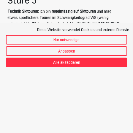
Stufe 3
Technik Skitouren:
Ich bin
regelmässig auf Skitouren
und mag
etwas sportlichere Touren im Schwierigkeitsgrad WS (wenig
schwierig) bis ZS (ziemlich schwierig) im
Gelände um 35° Steilheit
.
Diese Website verwendet Cookies und externe Dienste.
Ich
beherrsche die Spitzkehre
. Ich bin ein
sicherer Tiefschneefahrer
in allen Schneearten und die Abfahrt ist für mich ein wichtiger
Nur notwendige
Bestandteil der Skitour.
Anpassen
Alle akzeptieren