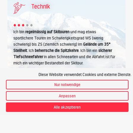
Technik
Ich bin
regelmässig auf Skitouren
und mag etwas
sportlichere Touren im Schwierigkeitsgrad WS (wenig
schwierig) bis ZS (ziemlich schwierig) im
Gelände um 35°
Steilheit
. Ich
beherrsche die Spitzkehre
. Ich bin ein
sicherer
Tiefschneefahrer
in allen Schneearten und die Abfahrt ist für
mich ein wichtiger Bestandteil der Skitour.
Diese Website verwendet Cookies und externe Dienste.
Nur notwendige
Kondition
Anpassen
Alle akzeptieren
Ich betreibe regelmässig Ausdauersport wie Wandern,
Joggen, Radfahren. Ich bewältige
5 Stunden Aufstieg pro
Tag
, das sind bis zu
1400 Höhenmeter
. Bei einem Tempo
von ca.
350 Hm pro Stunde
fühle ich mich wohl.