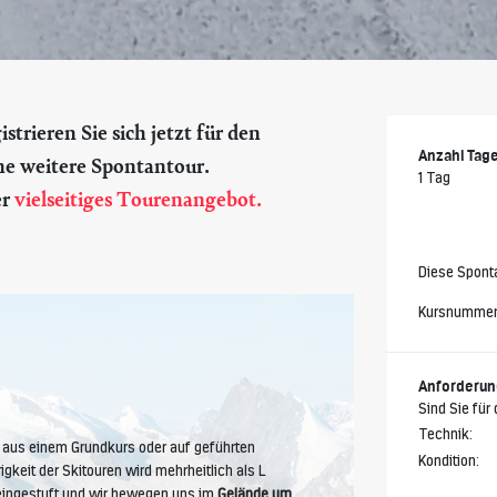
trieren Sie sich jetzt für den
Anzahl Tag
ne weitere Spontantour.
1 Tag
er
vielseitiges Tourenangebot.
Diese Sponta
Kursnummer 
Anforderu
Sind Sie für
Technik:
aus einem Grundkurs oder auf geführten
Kondition:
gkeit der Skitouren wird mehrheitlich als L
 eingestuft und wir bewegen uns im
Gelände um