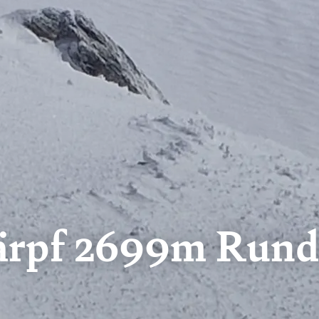
härpf 2699m Rund