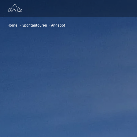
Home
>
Spontantouren
> Angebot