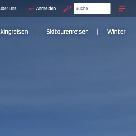
Über uns
Anmelden
kkingreisen
|
Skitourenreisen
|
Winter