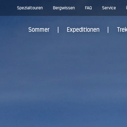
Spezialtouren
Bergwissen
FAQ
Service
Sommer
|
Expeditionen
|
Tre