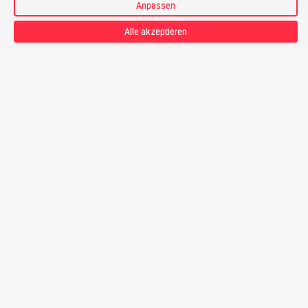
unpräpariertem Schnee werden vorausgesetzt.
Anpassen
Alle akzeptieren
Kondition
Ich betreibe Ausdauersport wie Wandern, Joggen, Radfahren.
Ich bewältige
4 Stunden Aufstieg pro Tag
, das sind bis zu
1200 Höhenmeter
. Bei einem Tempo von ca.
300
Hm pro
Stunde
fühle ich mich wohl.
Detailprogramm