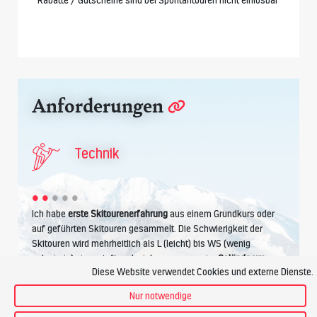
Rabatte / Gutscheine sind bei Spontantouren nicht einlösbar
Anforderungen
Technik
Ich habe
erste Skitourenerfahrung
aus einem Grundkurs oder
auf geführten Skitouren gesammelt. Die Schwierigkeit der
Skitouren wird mehrheitlich als L (leicht) bis WS (wenig
schwierig) eingestuft und wir bewegen uns im
Gelände um
Diese Website verwendet Cookies und externe Dienste.
30° Steilheit
. Kurze steilere Passagen bieten genügend Platz
zum Schwingen. Die
Spitzkehre im Aufstieg
kriege ich hin.
Nur notwendige
Tiefschneeerfahrung
und Parallelschwung im