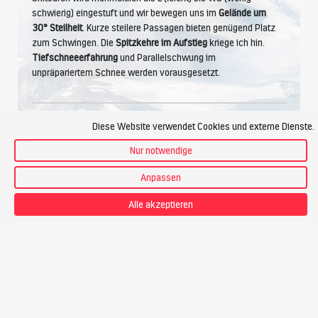
schwierig) eingestuft und wir bewegen uns im
Gelände um
30° Steilheit
. Kurze steilere Passagen bieten genügend Platz
zum Schwingen. Die
Spitzkehre im Aufstieg
kriege ich hin.
Tiefschneeerfahrung
und Parallelschwung im
unpräpariertem Schnee werden vorausgesetzt.
Diese Website verwendet Cookies und externe Dienste.
Kondition
Nur notwendige
Anpassen
Ich betreibe Ausdauersport wie Wandern, Joggen, Radfahren.
Alle akzeptieren
Ich bewältige
4 Stunden Aufstieg pro Tag
, das sind bis zu
1200 Höhenmeter
. Bei einem Tempo von ca.
300
Hm pro
Stunde
fühle ich mich wohl.