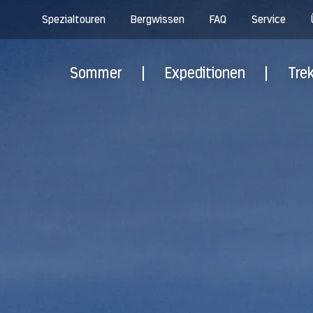
Spezialtouren
Bergwissen
FAQ
Service
Sommer
|
Expeditionen
|
Tre