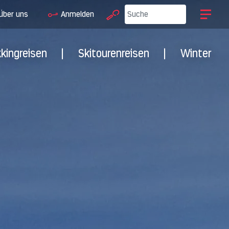
Über uns
Anmelden
kkingreisen
|
Skitourenreisen
|
Winter