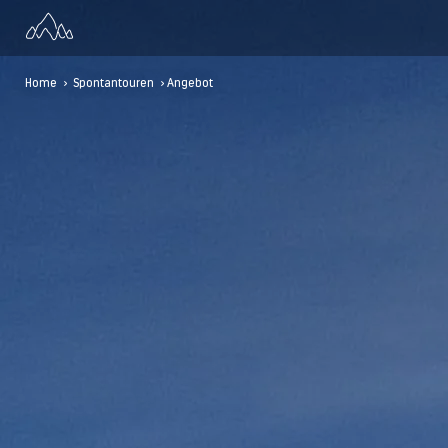
Home
>
Spontantouren
> Angebot