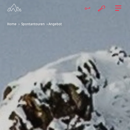
Home
>
Spontantouren
> Angebot