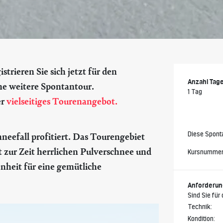
trieren Sie sich jetzt für den
Anzahl Tag
ne weitere Spontantour.
1 Tag
er
vielseitiges Tourenangebot.
Diese Sponta
neefall profitiert. Das Tourengebiet
 zur Zeit herrlichen Pulverschnee und
Kursnumme
enheit für eine gemütliche
Anforderu
Sind Sie für
Technik:
Kondition: