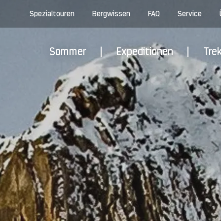
Spezialtouren
Bergwissen
FAQ
Service
Sommer
|
Expeditionen
|
Tre