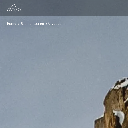
Home
>
Spontantouren
> Angebot