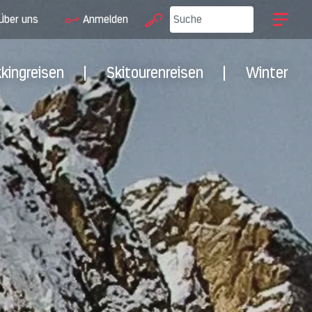
Über uns
Anmelden
kkingreisen
|
Skitourenreisen
|
Winter