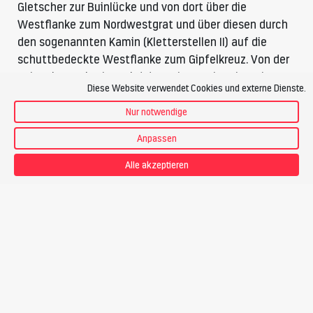
Gletscher zur Buinlücke und von dort über die
Westflanke zum Nordwestgrat und über diesen durch
den sogenannten Kamin (Kletterstellen II) auf die
schuttbedeckte Westflanke zum Gipfelkreuz. Von der
Schweizer Seite her wird der Ochsentaler Gletscher
Diese Website verwendet Cookies und externe Dienste.
über den Sattel südlich der Fuorcla Cunfin erreicht.
Nur notwendige
Welche Abfahrten bieten sich bei der Skitour Piz Buin
Anpassen
an?
Als Skitour ergeben sich verschiedene lohnende
Alle akzeptieren
Abfahrten nach der Besteigung des Piz Buin:
Bei lawinensicheren Verhältnissen ist eine direkte
Abfahrt durch die Buinlücke Richtung Tuoihütte für
sehr gute Skifahrer möglich (im oberen Teil eng und ca.
40° steil). Eine lange Talabfahrt bietet das Verstancla
nach Klosters, dazu muss zuvor die Fuorcla Cunfin und
das Verstanclator überschritten werden.