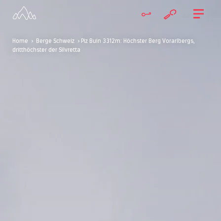
Home
>
Berge Schweiz
> Piz Buin 3312m: Höchster Berg Vorarlbergs,
dritthöchster der Silvretta