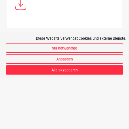
Diese Website verwendet Cookies und externe Dienste.
Anforderungen
Nur notwendige
Anpassen
Technik
Alle akzeptieren
Ich habe
Bergwandererfahrung
und bewege mich
trittsicher
im unwegsamen Gelände und auf Geröllfeldern
.
Hochtourenerfahrung mit Steigeisen, Pickel und Seil wird
nicht vorausgesetzt.