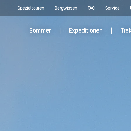
Spezialtouren
Bergwissen
FAQ
Service
Sommer
|
Expeditionen
|
Tre