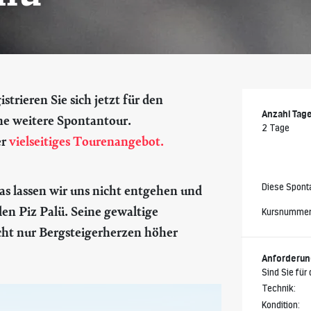
trieren Sie sich jetzt für den
Anzahl Tag
ne weitere Spontantour.
2 Tage
er
vielseitiges Tourenangebot.
Diese Sponta
as lassen wir uns nicht entgehen und
 den
Piz Palü
. Seine gewaltige
Kursnumme
cht nur Bergsteigerherzen höher
Anforderu
Sind Sie für
Technik:
Kondition: