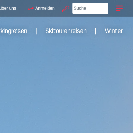
Über uns
Anmelden
kkingreisen
|
Skitourenreisen
|
Winter