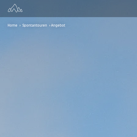
Home
>
Spontantouren
> Angebot