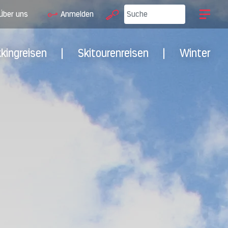
Über uns
Anmelden
kkingreisen
|
Skitourenreisen
|
Winter