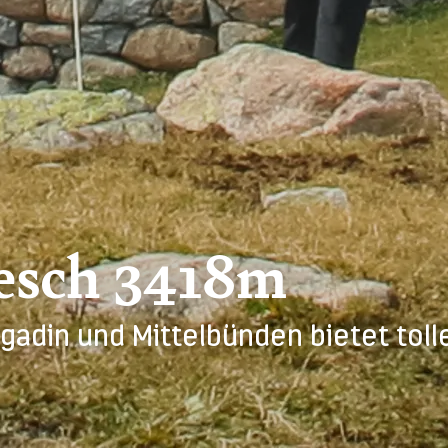
esch 3418m
adin und Mittelbünden bietet tolle 