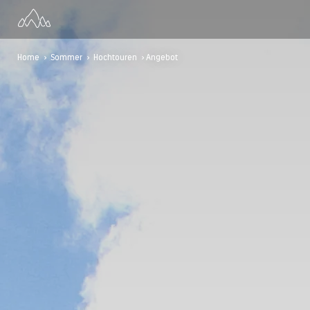
Home
>
Sommer
>
Hochtouren
> Angebot