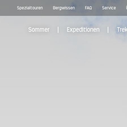
Spezialtouren
Bergwissen
FAQ
Service
Sommer
|
Expeditionen
|
Tre