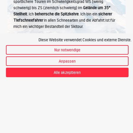
sportlichere Touren im Schwierigkeitsgrad WS (wenig
schwierig) bis ZS (ziemlich schwierig) im
Gelände um 35°
Steilheit
. Ich
beherrsche die Spitzkehre
. Ich bin ein
sicherer
Tiefschneefahrer
in allen Schneearten und die Abfahrt ist für
mich ein wichtiger Bestandteil der Skitour.
Diese Website verwendet Cookies und externe Dienste.
Nur notwendige
Kondition
Anpassen
Alle akzeptieren
Ich betreibe Ausdauersport wie Wandern, Joggen, Radfahren.
Ich bewältige
4 Stunden Aufstieg pro Tag
, das sind bis zu
1200 Höhenmeter
. Bei einem Tempo von ca.
300
Hm pro
Stunde
fühle ich mich wohl.